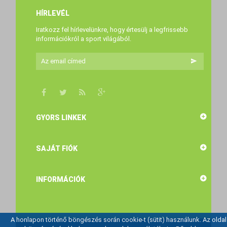
HÍRLEVÉL
Iratkozz fel hírlevelünkre, hogy értesülj a legfrissebb
információkról a sport világából.
GYORS LINKEK
SAJÁT FIÓK
INFORMÁCIÓK
A honlapon történő böngészés során cookie-t (sütit) használunk. Az oldal