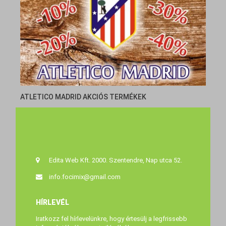
ATLETICO MADRID AKCIÓS TERMÉKEK
Edita Web Kft. 2000. Szentendre, Nap utca 52.
info.focimix@gmail.com
HÍRLEVÉL
Iratkozz fel hírlevelünkre, hogy értesülj a legfrissebb