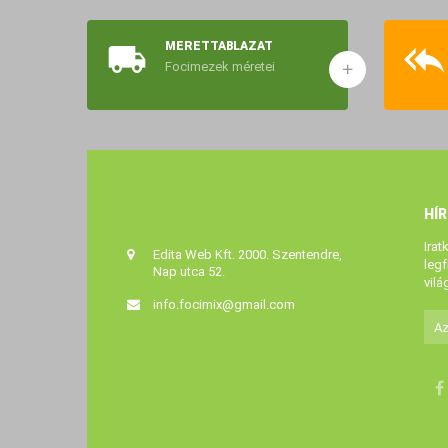
MÉRETTÁBLÁZAT
Focimezek méretei
HÍ
Irat
Edita Web Kft. 2000. Szentendre,
legf
Nap utca 52.
vilá
info.focimix@gmail.com