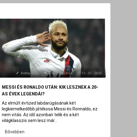
Battay Máté
0 Hozzászólás
13 - 07 - 2020
MESSI ÉS RONALDO UTÁN: KIK LESZNEK A 20-
POGBA
AS ÉVEK LEGENDÁI?
ÁTIGA
Az elmúlt évtized labdarúgásának két
Könnye
legkiemelkedőbb játékosa Messi és Ronnaldo, ez
mégsem
nem vitás. Az idő azonban telik és a két
a kirá
világklasszis sem lesz már...
tudni h
Bővebben
Bőve