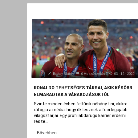
Battay Máté
0 Hozzászólás
03 - 12 - 2020
RONALDO TEHETSÉGES TÁRSAI, AKIK KÉSŐBB
ELMARADTAK A VÁRAKOZÁSOKTÓL
Szinte minden évben feltűnik néhány tini, akikre
ráfogja a média, hogy ők lesznek a foci legújabb
világsztárjai. Egy profi labdarúgó karrier érdemi
része...
Bővebben