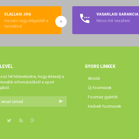
ELÁLLÁSI JOG
VÁSÁRLÁSI GARANCIA
Ha nem vagy elégedett a
Nincs mit veszíteni
termékkel
RLEVÉL
GYORS LINKEK
kozz fel hírlevelünkre, hogy értesülj a
Akciók
rissebb információkról a sport
gából.
Új focimezek
Focimez gyártók
Kedvelt focimezek