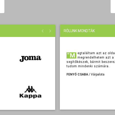
RÓLUNK MONDTÁK
"Megtaláltam azt az oldalt ahonnan nyugodtan és biztonságosan
megrendelhetem azt a 
segítőkészek, bármit beszere
tudom mindenki számára.
FENYŐ CSABA
/ Várpalota