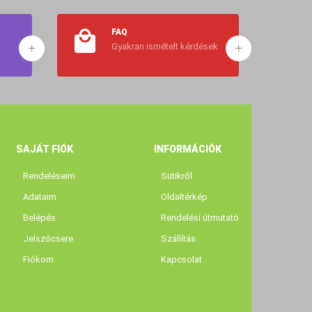
FAQ
Gyakran ismételt kérdések
SAJÁT FIÓK
INFORMÁCIÓK
Rendeléseim
Sütikről
Adataim
Oldaltérkép
Belépés
Rendelési útmutató
Jelszócsere
Szállítás
Fiókom
Kapcsolat