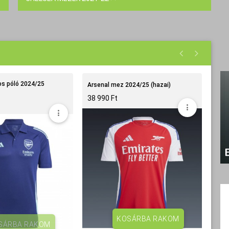
Real Madrid szabadidő 2024/25
id baseball sapka 2024/25
(világoskék)
49 990 Ft‎
KOSÁRBA RAKOM
KOSÁRBA RAKOM