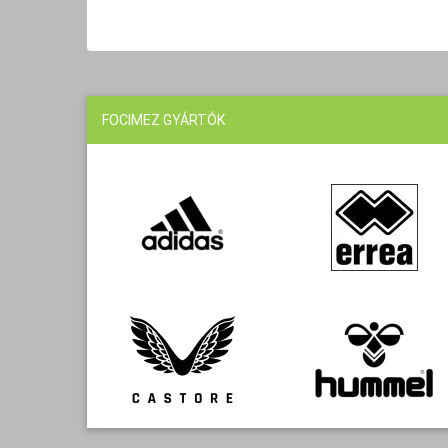
FOCIMEZ GYÁRTÓK
"Nagyon jók a Bayern kabátok, nagyon meg vagyunk vele elégedve Még -15
fokba is kitűnőre vizsgáztak.
BUJDOSÓNÉ
/ Vásárló