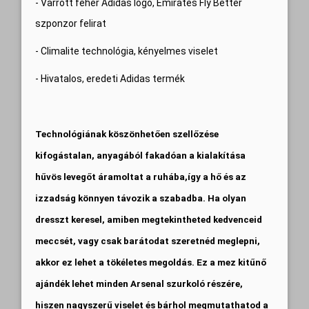
- Varrott fehér Adidas logó, Emirates Fly Better
szponzor felirat
- Climalite technológia, kényelmes viselet
- Hivatalos, eredeti Adidas termék
Technológiának köszönhetően szellőzése
kifogástalan, anyagából fakadóan a kialakítása
hűvös levegőt áramoltat a ruhába,így a hő és az
izzadság könnyen távozik a szabadba.
Ha olyan
dresszt keresel, amiben megtekintheted kedvenceid
meccsét, vagy csak barátodat szeretnéd meglepni,
akkor ez lehet a tökéletes megoldás.
Ez a mez kitűnő
ajándék lehet minden Arsenal szurkoló részére,
hiszen nagyszerű viselet és bárhol megmutathatod a