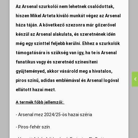
Az Arsenal szurkolói nem lehetnek csalódottak,
hiszen Mikel Arteta kiváló munkát végez az Arsenal
háza táján. A következő szezonra már gőzerővel
készül az Arsenal alakulata, és szeretnének idén
még egy szinttel feljebb kerülni. Ehhez a szurkolók
támogatására is szükség van így, ha te is Arsenal
fanatikus vagy és szeretnéd színesíteni
gyűjteményed, akkor vásárold meg a hivatalos,
piros színű, adidas emblémával és Arsenal logóval
ellátott hazai mezt.
A termék főbb jellemzői:
- Arsenal mez 2024/25-ös hazai széria
- Piros-fehér szín