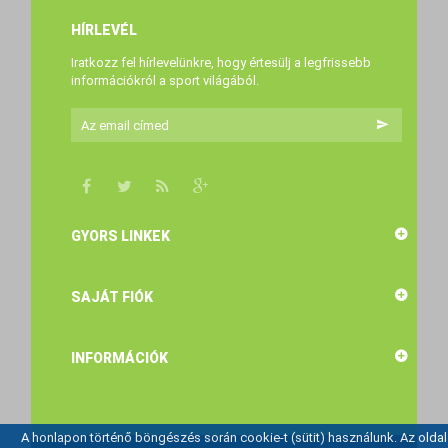
HÍRLEVÉL
Iratkozz fel hírlevelünkre, hogy értesülj a legfrissebb
információkról a sport világából.
GYORS LINKEK
SAJÁT FIÓK
INFORMÁCIÓK
A honlapon történő böngészés során cookie-t (sütit) használunk. Az oldal