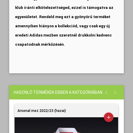
klub iránti elkötelezettséged, ezzel is támogatva az
egyesületet. Rendeld meg ezt a gyönyörű terméket
amennyiben hiányos a kollekciód, vagy csak egy új
eredeti Adidas mezben szeretnél drukkolni kedvenc
csapatodnak mérkőzésén.
HASONLÓ TERMÉKEK EBBEN A KATEGÓRIÁBAN
Arsenal mez 2022/23 (hazai)
Ars