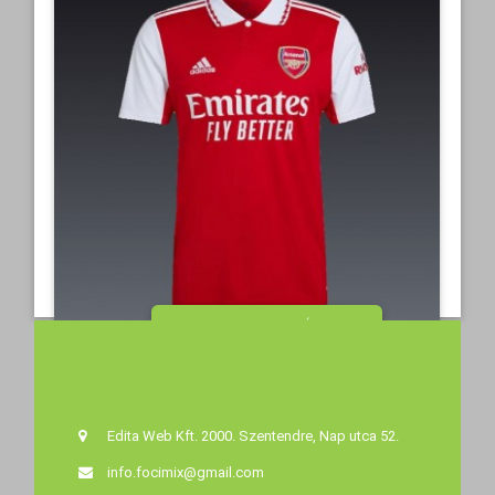
MEGTEKINTÉS
32 990 Ft‎
44
Edita Web Kft. 2000. Szentendre, Nap utca 52.
info.focimix@gmail.com