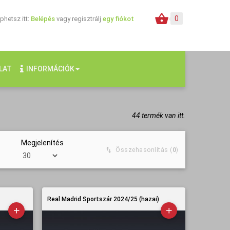
0
hetsz itt:
Belépés
vagy regisztrálj
egy fiókot
LAT
INFORMÁCIÓK
44 termék van itt.
Megjelenítés
Összehasonlítás (
0
)
Real Madrid Sportszár 2024/25 (hazai)