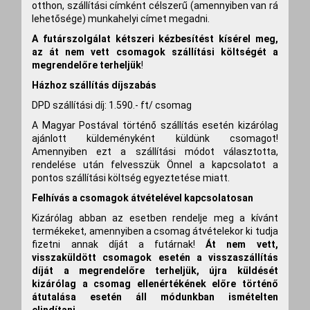
otthon, szállítási címként célszerű (amennyiben van rá
lehetősége) munkahelyi címet megadni.
A futárszolgálat kétszeri kézbesítést kísérel meg,
az át nem vett csomagok szállítási költségét a
megrendelőre terheljük
!
Házhoz szállítás díjszabás
DPD szállítási díj: 1.590.- ft/ csomag
A Magyar Postával történő szállítás esetén kizárólag
ajánlott küldeményként küldünk csomagot!
Amennyiben ezt a szállítási módot választotta,
rendelése után felvesszük Önnel a kapcsolatot a
pontos szállítási költség egyeztetése miatt.
Felhívás a csomagok átvételével kapcsolatosan
Kizárólag abban az esetben rendelje meg a kívánt
termékeket, amennyiben a csomag átvételekor ki tudja
fizetni annak díját a futárnak!
Át nem vett,
visszaküldött csomagok esetén a visszaszállítás
díját a megrendelőre terheljük, újra küldését
kizárólag a csomag ellenértékének előre történő
átutalása esetén áll módunkban ismételten