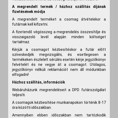
A megrendelt termék / házhoz szállítás díjának
fizetésének módja
A megrendelt terméket a csomag átvételekor a
futárnak kell kifizetni.
A fizetendő végösszeg a megrendelés összesítője és
visszaigazoló levél alapján minden költséget
tartalmaz.
Kérjük a csomagot kézbesítéskor a futár előtt
szíveskedjék megvizsgálni, és esetlegesen a
termékeken észlelelt sérülés esetén kérje jegyzőkönyv
felvételét és ne vegye át a csomagot. Utólagos,
jegyzőkönyv nélküli reklamációt nem áll módunkban
elfogadni!
Házhoz szállítás, információk
Webáruházunk megrendeléseit a DPD futárszolgálat
teljesíti.
A csomagok kézbesítése munkanapokon történik 8-17
óra közötti időszakban.
Amennyiben ebben időszakban nem tartózkodik