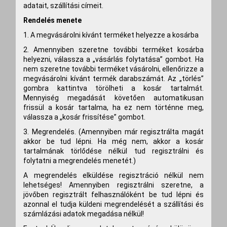
adatait, szállítási címeit.
Rendelés menete
1. A megvásárolni kívánt terméket helyezze a kosárba
2. Amennyiben szeretne további terméket kosárba
helyezni, válassza a „vásárlás folytatása” gombot. Ha
nem szeretne további terméket vásárolni, ellenőrizze a
megvásárolni kívánt termék darabszámát. Az „törlés”
gombra kattintva törölheti a kosár tartalmát.
Mennyiség megadását követően automatikusan
frissül a kosár tartalma, ha ez nem történne meg,
válassza a „kosár frissítése” gombot.
3. Megrendelés. (Amennyiben már regisztrálta magát
akkor be tud lépni. Ha még nem, akkor a kosár
tartalmának törlődése nélkül tud regisztrálni és
folytatni a megrendelés menetét.)
A megrendelés elküldése regisztráció nélkül nem
lehetséges! Amennyiben regisztrálni szeretne, a
jövőben regisztrált felhasználóként be tud lépni és
azonnal el tudja küldeni megrendelését a szállítási és
számlázási adatok megadása nélkül!