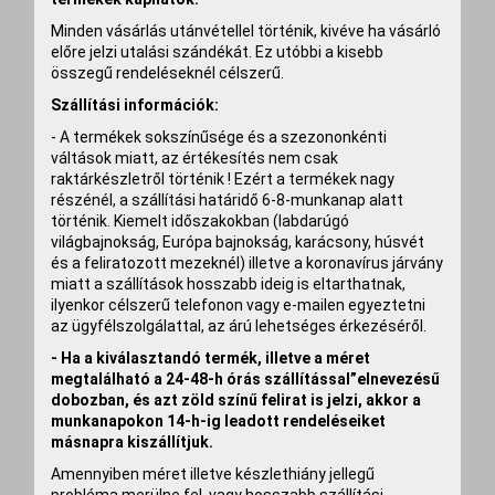
Minden vásárlás utánvétellel történik, kivéve ha vásárló
előre jelzi utalási szándékát. Ez utóbbi a kisebb
összegű rendeléseknél célszerű.
Szállítási információk:
- A termékek sokszínűsége és a szezononkénti
váltások miatt, az értékesítés nem csak
raktárkészletről történik ! Ezért a termékek nagy
részénél,
a szállítási határidő 6-8-munkanap alatt
történik.
Kiemelt időszakokban (labdarúgó
világbajnokság, Európa bajnokság, karácsony, húsvét
és a feliratozott mezeknél) illetve
a koronavírus járvány
miatt a szállítások hosszabb ideig is eltarthatnak
,
ilyenkor célszerű telefonon vagy e-mailen egyeztetni
az ügyfélszolgálattal, az árú lehetséges érkezéséről.
- Ha a kiválasztandó termék, illetve a méret
megtalálható a 24-48-h órás szállítással”elnevezésű
dobozban, és azt zöld színű felirat is jelzi, akkor a
munkanapokon 14-h-ig leadott rendeléseiket
másnapra kiszállítjuk.
Amennyiben méret illetve készlethiány jellegű