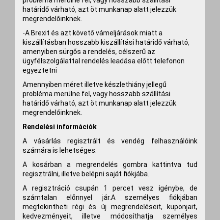
probléma merülne fel, vagy hosszabb szállítási
határidő várható, azt
öt munkanap alatt jelezzük
megrendelőinknek.
-A Brexit és azt követő vámeljárások miatt a
kiszállításban hosszabb kiszállítási határidő várható,
amenyiben sürgős a rendelés, célszerű az
ügyfélszolgálattal rendelés leadása előtt telefonon
egyeztetni
Amennyiben méret illetve készlethiány jellegű
probléma merülne fel, vagy hosszabb szállítási
határidő várható, azt
öt munkanap alatt jelezzük
megrendelőinknek.
Rendelési információk
A vásárlás regisztrált és vendég felhasználóink
számára is lehetséges.
A kosárban a megrendelés gombra kattintva tud
regisztrálni, illetve belépni saját fiókjába.
A regisztráció csupán 1 percet vesz igénybe, de
számtalan előnnyel jár.A személyes fiókjában
megtekintheti régi és új megrendeléseit, kuponjait,
kedvezményeit, illetve módosíthatja személyes