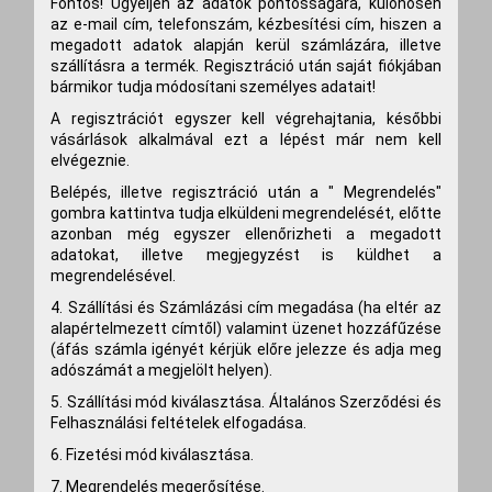
Fontos! Ügyeljen az adatok pontosságára, különösen
az e-mail cím, telefonszám, kézbesítési cím, hiszen a
megadott adatok alapján kerül számlázára, illetve
szállításra a termék. Regisztráció után saját fiókjában
bármikor tudja módosítani személyes adatait!
A regisztrációt egyszer kell végrehajtania, későbbi
vásárlások alkalmával ezt a lépést már nem kell
elvégeznie.
Belépés, illetve regisztráció után a " Megrendelés"
gombra kattintva tudja elküldeni megrendelését, előtte
azonban még egyszer ellenőrizheti a megadott
adatokat, illetve megjegyzést is küldhet a
megrendelésével.
4. Szállítási és Számlázási cím megadása (ha eltér az
alapértelmezett címtől) valamint üzenet hozzáfűzése
(áfás számla igényét kérjük előre jelezze és adja meg
adószámát a megjelölt helyen).
5. Szállítási mód kiválasztása. Általános Szerződési és
Felhasználási feltételek elfogadása.
6. Fizetési mód kiválasztása.
7. Megrendelés megerősítése.