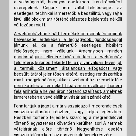
a valóságostól, bizonyos esetekben illusztrációként
szerepelnek. Cégünk nem vállal felelősséget az
esetleges technikai ismertetők a beszállító, vagy rajta
kívül álló okok miatt történő előzetes bejelentés nélküli
változása miatt.
A webáruházban kínált termékek adatainak és árainak
helyessége érdekében a legnagyobb gondossággal
jártunk el, de a felmerülő esetleges hibákért
felelősséget nem vállalunk. Amennyiben minden
gondosságunk ellenére hibás ár kerül a webáruház
felületére, különös tekintettel a nyilvánvalóan téves, pl.
a termék közismert, általánosan elfogadott vagy
becsült árától jelentősen eltérő, esetleg rendszerhiba
miatt megjelenő árra, akkor a webáruház üzemeltetője
nem köteles a terméket hibás áron szállítani, hanem
felajánlhatja a helyes áron történő szállítást, amelynek
ismeretében a vevő elállhat vásárlási szándékától.
Fenntartjuk a jogot a már visszaigazolt megrendelések
visszautasítására részben, vagy teljes egészben.
Részben történő teljesítés kizárólag a megrendelővel
történő egyeztetést követően kerülhet sor! A termék
vételárának előre történő kiegyenlítése esetén
visszautalásra kerül az összeg küldőjének részére.