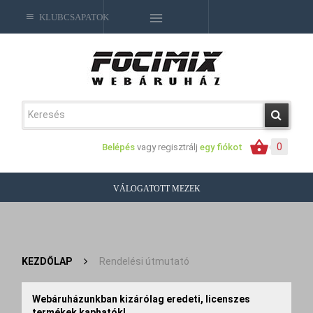
KLUBCSAPATOK
0
Belépés
vagy regisztrálj
egy fiókot
VÁLOGATOTT MEZEK
KEZDŐLAP
>
Rendelési útmutató
Webáruházunkban kizárólag eredeti, licenszes
termékek kaphatók!