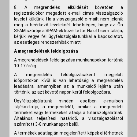
8. A megrendelés elküldését követően a
regisztrációkor megadott e-mail címre visszaigazoló
levelet küldünk. Ha a visszaigazoló e-mailt nem jelenik
meg a beérkező leveleknél, lehetséges, hogy az Ön
SPAM szűrője a SPAM-ek közé tette. Ha ott sem találja,
kérjük vegye fel ügyfélszolgálatunkkal a kapcsolatot,
az esetleges rendszerhibák miatt.
A megrendelések feldolgozása
A megrendelések feldolgozása munkanapokon történik
10-17 óráig.
A megrendelés feldolgozásaként megjelölt
időpontokon kívül is van lehetőség a megrendelés
leadására, amennyiben az a munkaidő lejárta után
történik, az azt követő napon kerül feldolgozásra.
Ügyfélszolgálatunk minden esetben e-mailben
tájékoztatja, a megrendelőt, amikor a megrendelt
terméket vagy termékeket átadja a futárszolgálatnak.
Általános teljesítési határidő, a visszaigazolástól
számított 3-8 munkanapon belül.
A termékek adatlapján megjelenített képek eltérhetnek