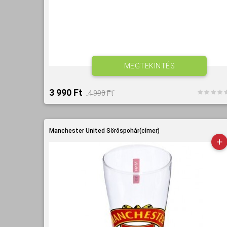
MEGTEKINTÉS
3 990 Ft‎
4 990 Ft‎
Manchester United Söröspohár(címer)