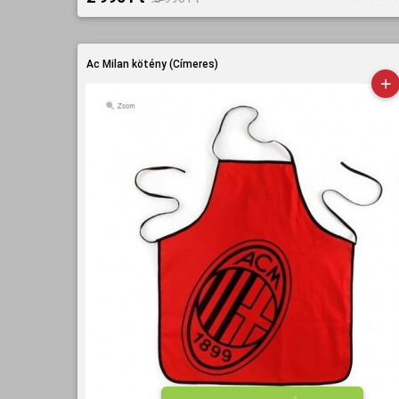
Ac Milan kötény (Címeres)