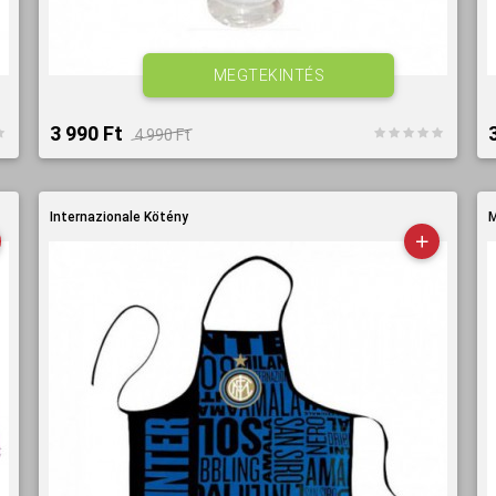
MEGTEKINTÉS
3 990 Ft‎
4 990 Ft‎
Internazionale Kötény
M