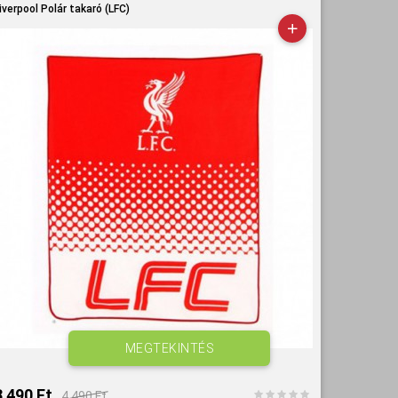
iverpool Polár takaró (LFC)
MEGTEKINTÉS
3 490 Ft‎
4 490 Ft‎