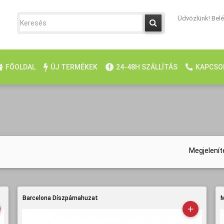
Üdvözlünk! Belép
FŐOLDAL
ÚJ TERMÉKEK
24-48H SZÁLLÍTÁS
KAPCSO
Megjelenít
Barcelona Díszpárnahuzat
M