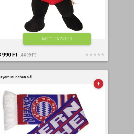
MEGTEKINTÉS
3 990 Ft‎
4 990 Ft‎
ayern München Sál