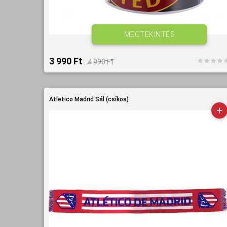
MEGTEKINTÉS
3 990 Ft‎
4 990 Ft‎
Atletico Madrid Sál (csíkos)