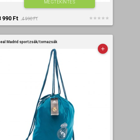
MEGTEKINTÉS
3 990 Ft‎
4 990 Ft‎
eal Madrid sportzsák/tornazsák