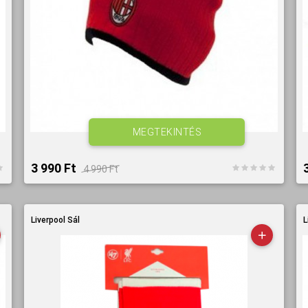
MEGTEKINTÉS
3 990 Ft‎
4 990 Ft‎
Liverpool Sál
L