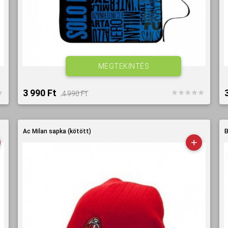
MEGTEKINTÉS
3 990 Ft‎
4 990 Ft‎
Ac Milan sapka (kötött)
B