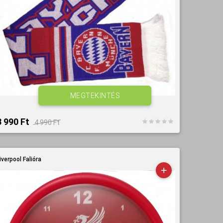
MEGTEKINTÉS
3 990 Ft‎
4 990 Ft‎
iverpool Falióra