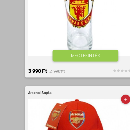
MEGTEKINTÉS
3 990 Ft‎
4 990 Ft‎
Arsenal Sapka