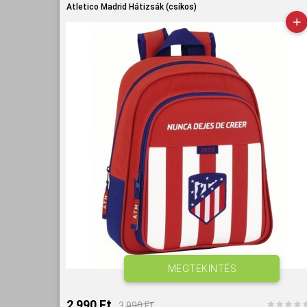
Atletico Madrid Hátizsák (csíkos)
MEGTEKINTÉS
2 990 Ft‎
3 990 Ft‎