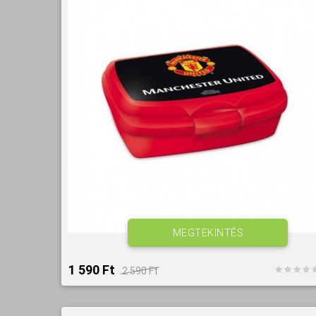
MEGTEKINTÉS
1 590 Ft‎
2 590 Ft‎