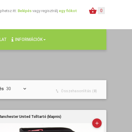
0
hetsz itt:
Belépés
vagy regisztrálj
egy fiókot
LAT
INFORMÁCIÓK
és
Összehasonlítás (
0
)
anchester United Tolltartó (klapnis)