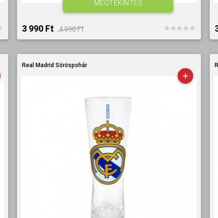
MEGTEKINTÉS
3 990 Ft‎
4 990 Ft‎
Real Madrid Söröspohár
R