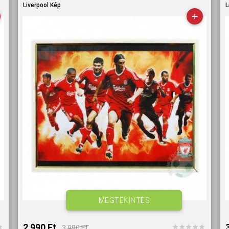
Liverpool Kép
L
MEGTEKINTÉS
2 990 Ft‎
3 990 Ft‎