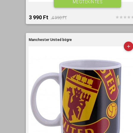
MEGTEKINTÉS
3 990 Ft‎
4 990 Ft‎
Manchester United bögre