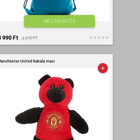
MEGTEKINTÉS
3 990 Ft‎
4 990 Ft‎
anchester United Kabala maci