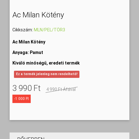
Ac Milan Kötény
Cikkszám:
MLN/PEL/TÖR3
Ac Milan Kötény
Anyaga: Pamut
Kiváló minőségű, eredeti termék
Ez a termék jelenleg nem rendelhető!
3 990 Ft‎
4 990 Ft‎ Áfával
-1 000 Ft‎