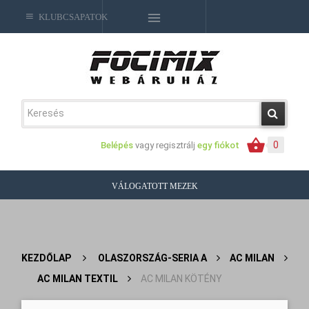
KLUBCSAPATOK
0
Belépés
vagy regisztrálj
egy fiókot
VÁLOGATOTT MEZEK
KEZDŐLAP
>
OLASZORSZÁG-SERIA A
>
AC MILAN
>
AC MILAN TEXTIL
>
AC MILAN KÖTÉNY