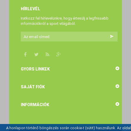
HÍRLEVÉL
Iratkozz fel hírlevelünkre, hogy értesülj a legfrissebb
információkról a sport világából.
GYORS LINKEK
SAJÁT FIÓK
INFORMÁCIÓK
A honlapon történő böngészés során cookie-t (sütit) használunk. Az oldal