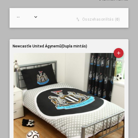
Összehasonlítás (
0
)
Newcastle United Ágynemű(Dupla mintás)