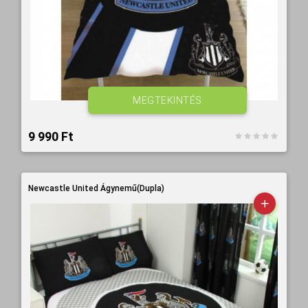
MEGTEKINTÉS
9 990 Ft‎
Newcastle United Ágynemű(Dupla)