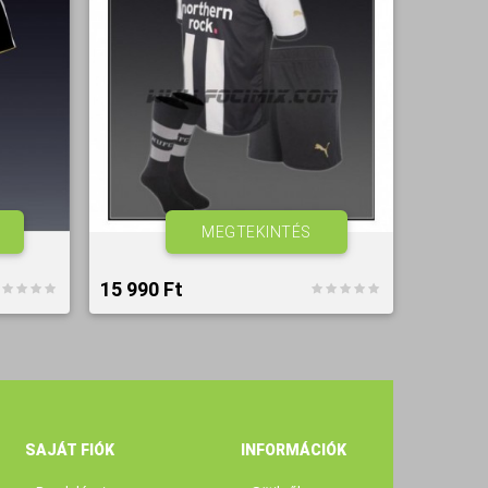
MEGTEKINTÉS
15 990 Ft‎
SAJÁT FIÓK
INFORMÁCIÓK