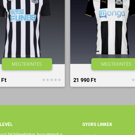
MEGTEKINTÉS
MEGTEKINTÉS
Ft‎
21 990 Ft‎
RLEVÉL
GYORS LINKEK
kozz fel hírlevelünkre, hogy értesülj a