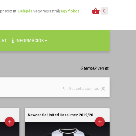
0
hetsz itt:
Belépés
vagy regisztrálj
egy fiókot
LAT
INFORMÁCIÓK
6 termék van itt.
Összehasonlítás (
0
)
Newcastle United Hazai mez 2019/20