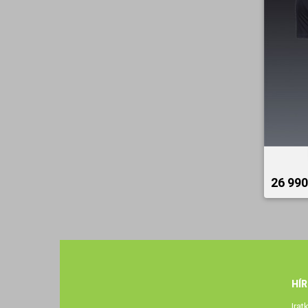
26 990 
HÍ
Irat