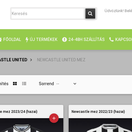
Üdvözlünk! Belép
FŐOLDAL
ÚJ TERMÉKEK
24-48H SZÁLLÍTÁS
KAPCSO
STLE UNITED
>
NEWCASTLE UNITED MEZ
nítés
Sorrend
e mez 2023/24 (hazai)
Newcastle mez 2022/23 (hazai)