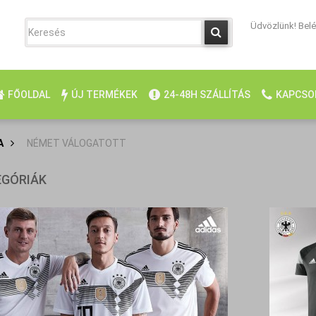
Üdvözlünk! Belép
FŐOLDAL
ÚJ TERMÉKEK
24-48H SZÁLLÍTÁS
KAPCSO
A
>
NÉMET VÁLOGATOTT
EGÓRIÁK