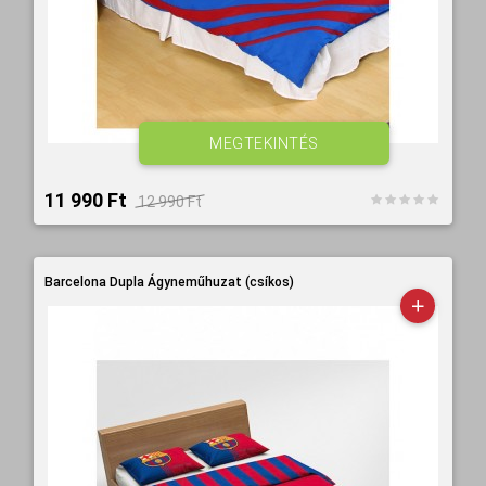
MEGTEKINTÉS
11 990 Ft‎
12 990 Ft‎
Barcelona Dupla Ágyneműhuzat (csíkos)