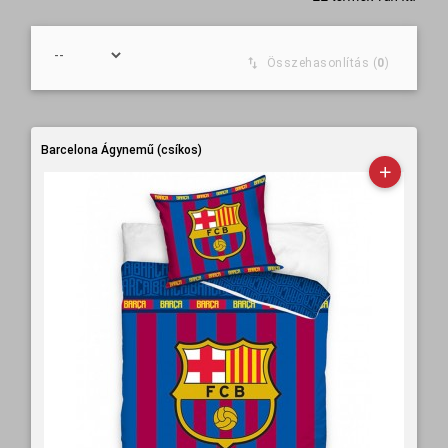
Összehasonlítás (
0
)
Barcelona Ágynemű (csíkos)