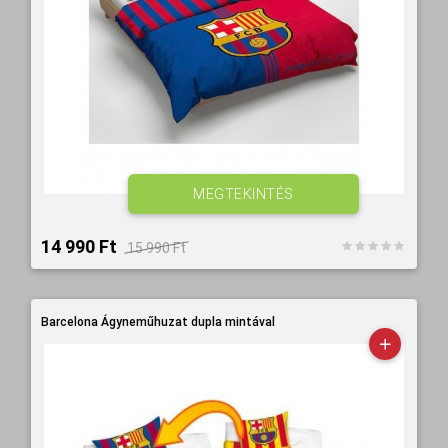
MEGTEKINTÉS
14 990 Ft‎
15 990 Ft‎
Barcelona Ágyneműhuzat dupla mintával