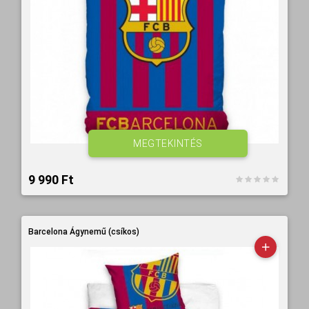
MEGTEKINTÉS
9 990 Ft‎
Barcelona Ágynemű (csíkos)