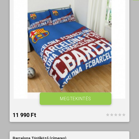
MEGTEKINTÉS
11 990 Ft‎
Barcelona Törölköző (címeres)