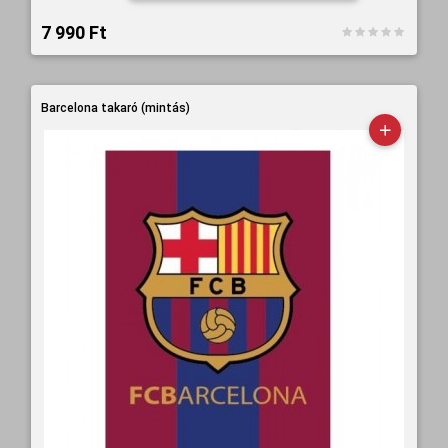
7 990 Ft‎
Barcelona takaró (mintás)