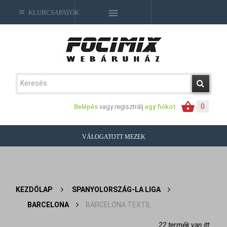
KLUBCSAPATOK
0
Belépés
vagy regisztrálj
egy fiókot
VÁLOGATOTT MEZEK
KEZDŐLAP
>
SPANYOLORSZÁG-LA LIGA
>
BARCELONA
>
BARCELONA TEXTIL
22 termék van itt.