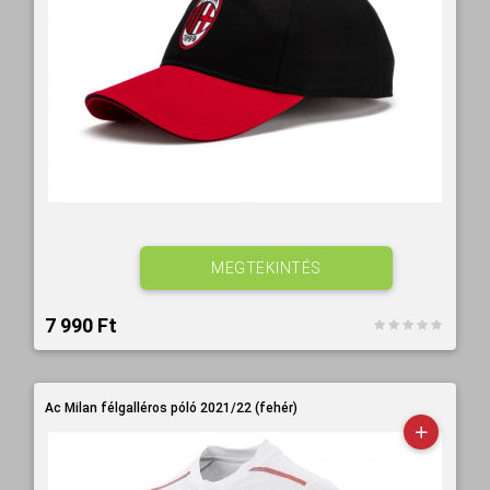
MEGTEKINTÉS
7 990 Ft‎
Ac Milan félgalléros póló 2021/22 (fehér)