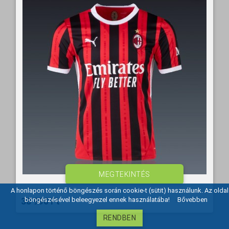
MEGTEKINTÉS
A honlapon történő böngészés során cookie-t (sütit) használunk. Az oldal
38 990 Ft‎
böngészésével beleegyezel ennek használatába!
Bővebben
RENDBEN