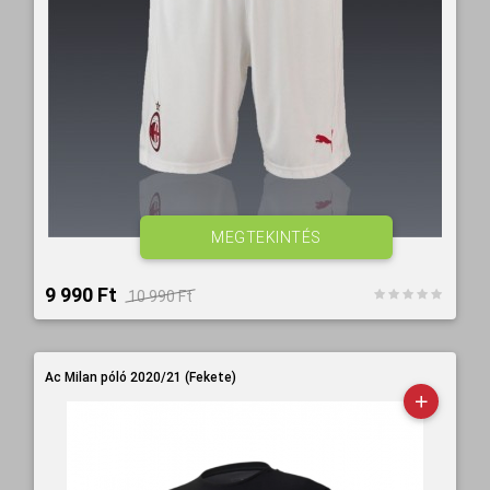
MEGTEKINTÉS
9 990 Ft‎
10 990 Ft‎
Ac Milan póló 2020/21 (Fekete)