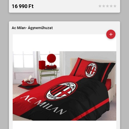
16 990 Ft‎
Ac Milan- Ágyneműhuzat