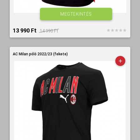
MEGTEKINTÉS
13 990 Ft‎
14 990 Ft‎
AC Milan póló 2022/23 (fekete)