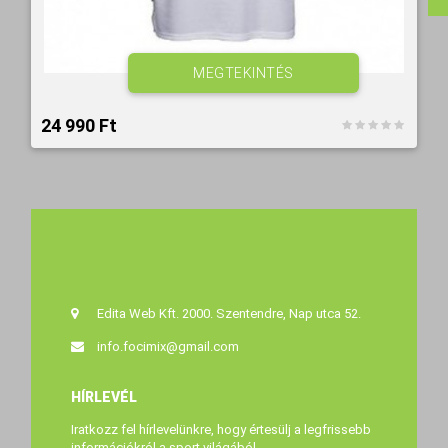
MEGTEKINTÉS
24 990 Ft‎
Edita Web Kft. 2000. Szentendre, Nap utca 52.
info.focimix@gmail.com
HÍRLEVÉL
Iratkozz fel hírlevelünkre, hogy értesülj a legfrissebb
információkról a sport világából.