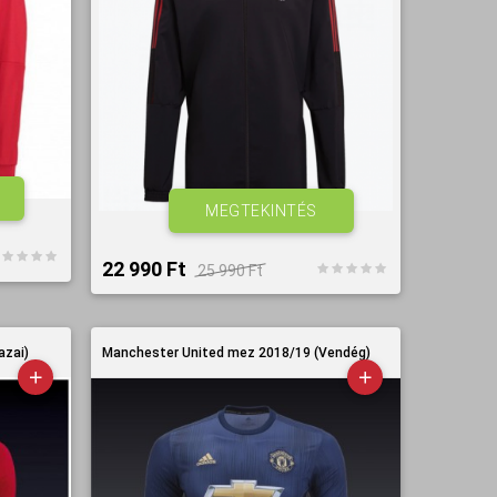
MEGTEKINTÉS
22 990 Ft‎
25 990 Ft‎
azai)
Manchester United mez 2018/19 (Vendég)