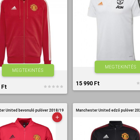
MEGTEKINTÉS
MEGTEKINTÉS
15 990 Ft‎
Ft‎
er United bevonuló pulóver 2018/19
Manchester United edző pulóver 202