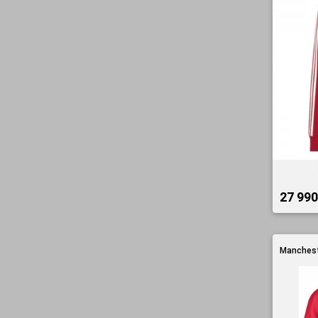
27 990 
Manchest