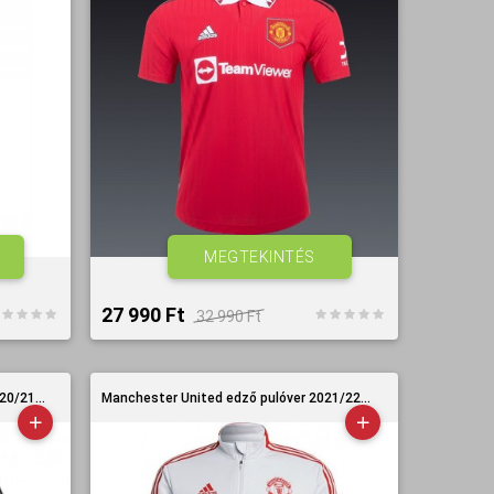
MEGTEKINTÉS
27 990 Ft‎
32 990 Ft‎
0/21...
Manchester United edző pulóver 2021/22...