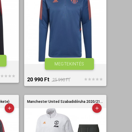
MEGTEKINTÉS
20 990 Ft‎
25 990 Ft‎
ekete)
Manchester United Szabadidőruha 2020/21...