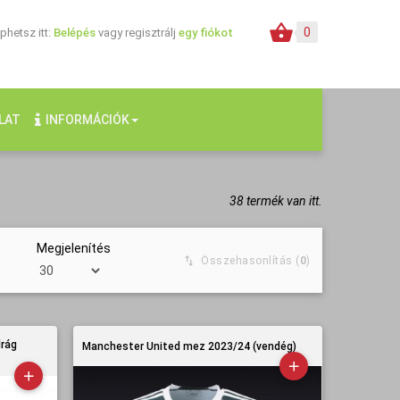
0
hetsz itt:
Belépés
vagy regisztrálj
egy fiókot
LAT
INFORMÁCIÓK
38 termék van itt.
Megjelenítés
Összehasonlítás (
0
)
drág
Manchester United mez 2023/24 (vendég)