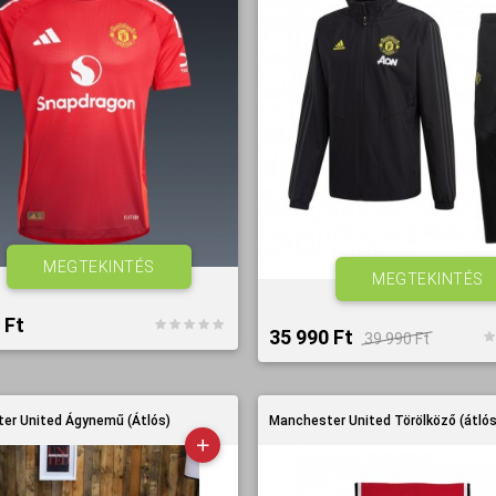
MEGTEKINTÉS
MEGTEKINTÉS
Ft‎
35 990 Ft‎
39 990 Ft‎
er United Ágynemű (Átlós)
Manchester United Törölköző (átlós