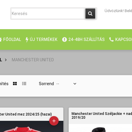
Üdvözlünk! Belép
FŐOLDAL
ÚJ TERMÉKEK
24-48H SZÁLLÍTÁS
KAPCSO
L
>
MANCHESTER UNITED
nítés
Sorrend
Manchester United Széljackie + na
er United mez 2024/25 (hazai)
2019/20