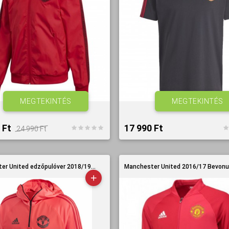
MEGTEKINTÉS
MEGTEKINTÉS
 Ft‎
17 990 Ft‎
24 990 Ft‎
er United edzőpulóver 2018/19...
Manchester United 2016/17 Bevonul