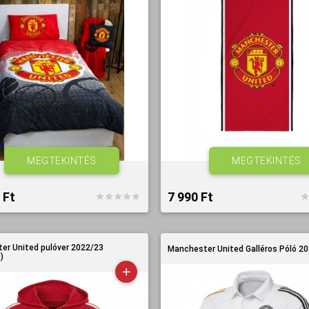
MEGTEKINTÉS
MEGTEKINTÉS
Ft‎
7 990 Ft‎
er United pulóver 2022/23
Manchester United Galléros Póló 202
)