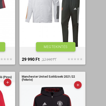
MEGTEKINTÉS
29 990 Ft‎
37 990 Ft‎
Manchester United Széldzseki 2021/22
ó (Piros)
(Fekete)