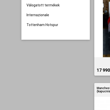
Válogatott termékek
Internazionale
Tottenham Hotspur
17 990 
Manchest
(kapucnis