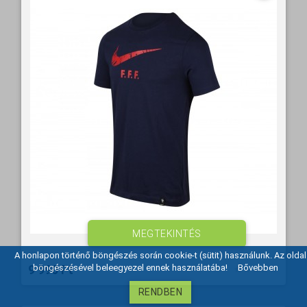
MEGTEKINTÉS
A honlapon történő böngészés során cookie-t (sütit) használunk. Az oldal
9 990 Ft‎
böngészésével beleegyezel ennek használatába!
Bővebben
RENDBEN