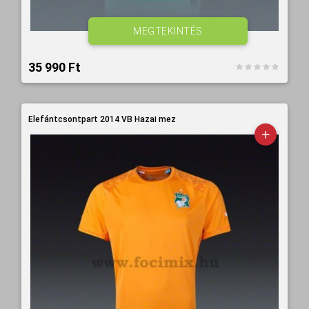
MEGTEKINTÉS
35 990 Ft‎
Elefántcsontpart 2014 VB Hazai mez