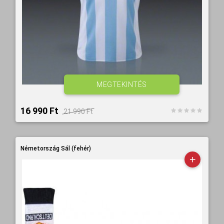
MEGTEKINTÉS
16 990 Ft‎
21 990 Ft‎
Németország Sál (fehér)