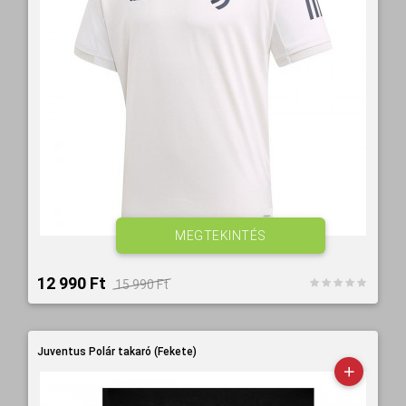
MEGTEKINTÉS
12 990 Ft‎
15 990 Ft‎
Juventus Polár takaró (Fekete)