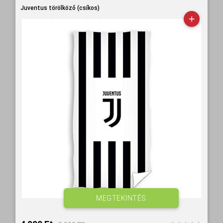
Juventus törölköző (csíkos)
MEGTEKINTÉS