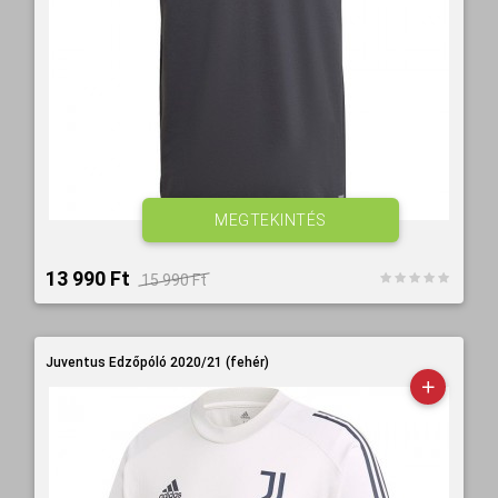
MEGTEKINTÉS
13 990 Ft‎
15 990 Ft‎
Juventus Edzőpóló 2020/21 (fehér)