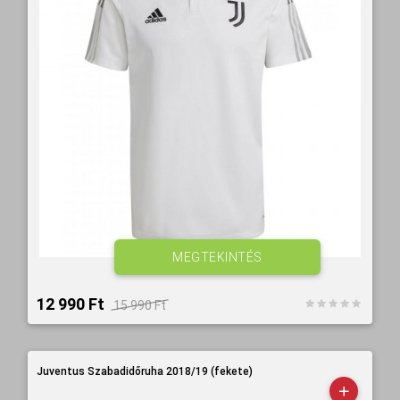
MEGTEKINTÉS
12 990 Ft‎
15 990 Ft‎
Juventus Szabadidőruha 2018/19 (fekete)