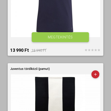
MEGTEKINTÉS
13 990 Ft‎
18 990 Ft‎
Juventus törölköző (pamut)