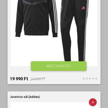
MEGTEKINTÉS
19 990 Ft‎
34 990 Ft‎
Juventus sál (Adidas)