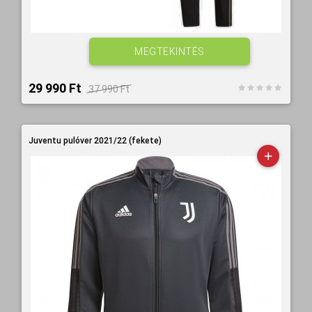
MEGTEKINTÉS
29 990 Ft‎
37 990 Ft‎
Juventu pulóver 2021/22 (fekete)