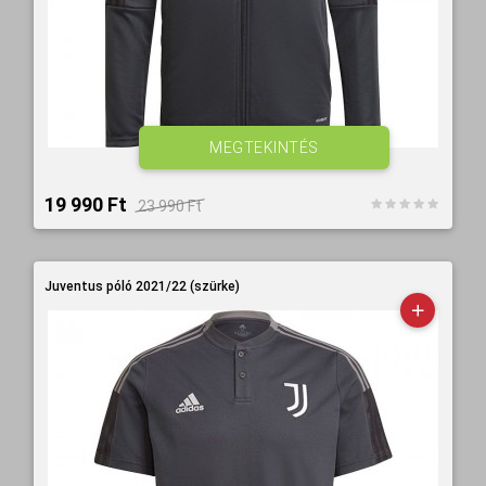
MEGTEKINTÉS
19 990 Ft‎
23 990 Ft‎
Juventus póló 2021/22 (szürke)