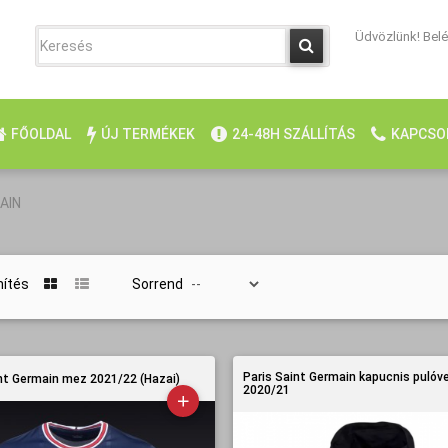
Üdvözlünk! Belép
FŐOLDAL
ÚJ TERMÉKEK
24-48H SZÁLLÍTÁS
KAPCSO
AIN
nítés
Sorrend
Paris Saint Germain kapucnis pulóv
nt Germain mez 2021/22 (Hazai)
2020/21