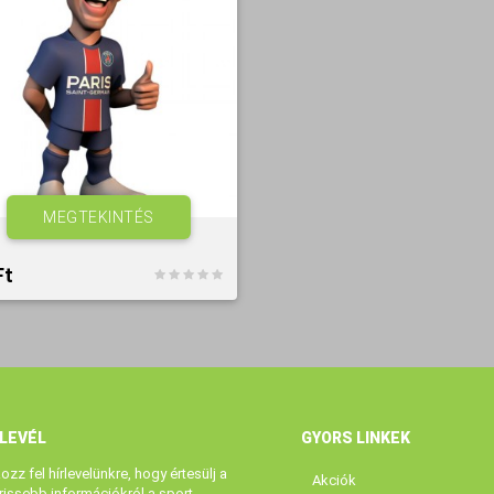
MEGTEKINTÉS
t‎
RLEVÉL
GYORS LINKEK
kozz fel hírlevelünkre, hogy értesülj a
Akciók
rissebb információkról a sport