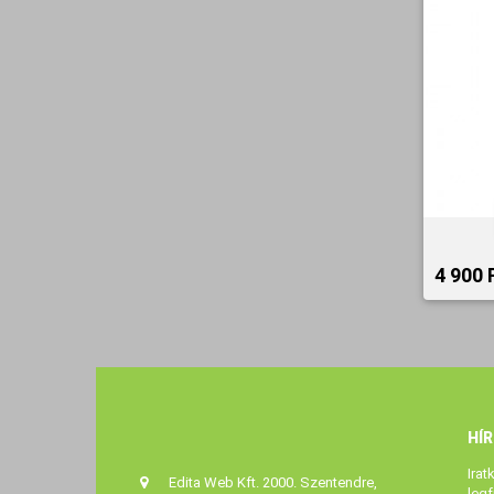
4 900 F
HÍ
Irat
Edita Web Kft. 2000. Szentendre,
legf