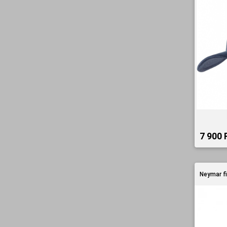
7 900 F
Neymar f