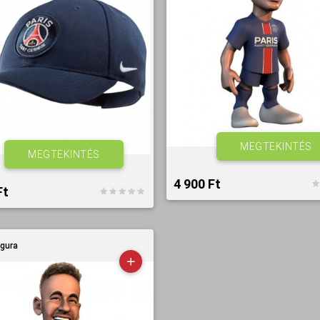
MEGTEKINTÉS
MEGTEKINTÉS
4 900 Ft‎
t‎
igura