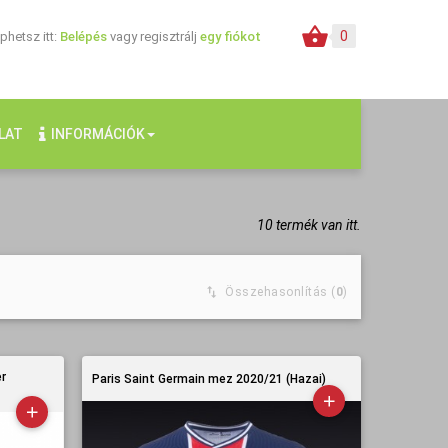
0
hetsz itt:
Belépés
vagy regisztrálj
egy fiókot
LAT
INFORMÁCIÓK
10 termék van itt.
Összehasonlítás (
0
)
er
Paris Saint Germain mez 2020/21 (Hazai)