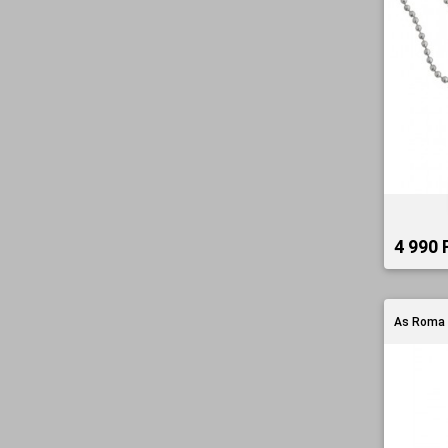
4 990 F
As Roma 