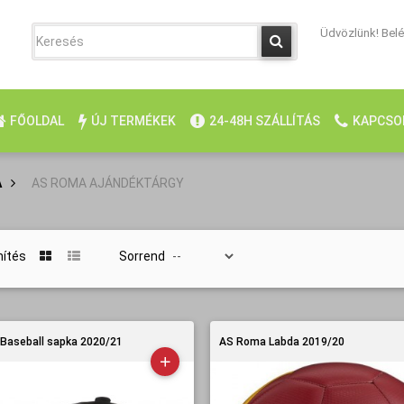
Üdvözlünk! Belép
FŐOLDAL
ÚJ TERMÉKEK
24-48H SZÁLLÍTÁS
KAPCSO
A
>
AS ROMA AJÁNDÉKTÁRGY
nítés
Sorrend
Baseball sapka 2020/21
AS Roma Labda 2019/20