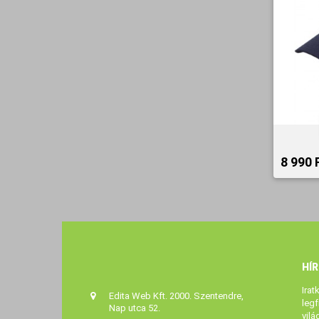
8 990 F
HÍ
Irat
Edita Web Kft. 2000. Szentendre,
legf
Nap utca 52.
vilá