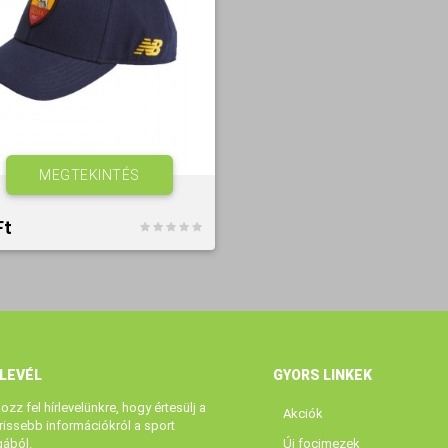
MEGTEKINTÉS
t‎
RLEVÉL
GYORS LINKEK
kozz fel hírlevelünkre, hogy értesülj a
Akciók
rissebb információkról a sport
gából.
Új focimezek