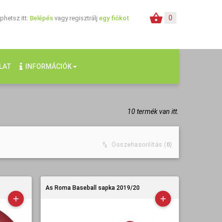
0
hetsz itt:
Belépés
vagy regisztrálj
egy fiókot
LAT
INFORMÁCIÓK
10 termék van itt.
Összehasonlítás (
0
)
As Roma Baseball sapka 2019/20