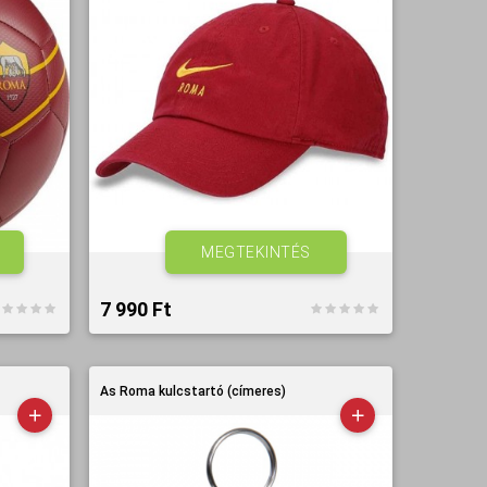
MEGTEKINTÉS
7 990 Ft‎
As Roma kulcstartó (címeres)