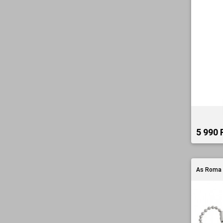
5 990 F
As Roma 