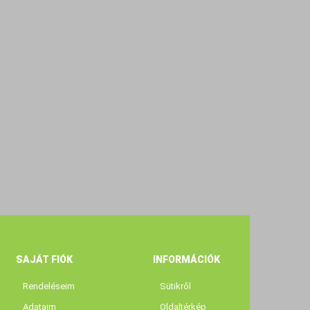
SAJÁT FIÓK
INFORMÁCIÓK
Rendeléseim
Sütikről
Adataim
Oldaltérkép