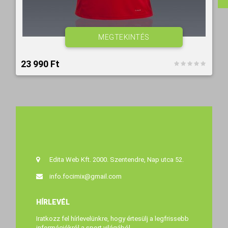
MEGTEKINTÉS
23 990 Ft‎
Edita Web Kft. 2000. Szentendre, Nap utca 52.
info.focimix@gmail.com
HÍRLEVÉL
Iratkozz fel hírlevelünkre, hogy értesülj a legfrissebb
információkról a sport világából.