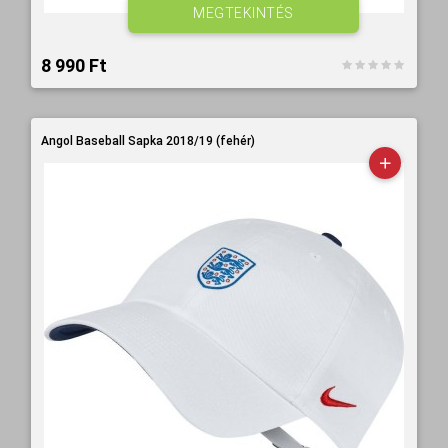
MEGTEKINTÉS
8 990 Ft‎
Angol Baseball Sapka 2018/19 (fehér)