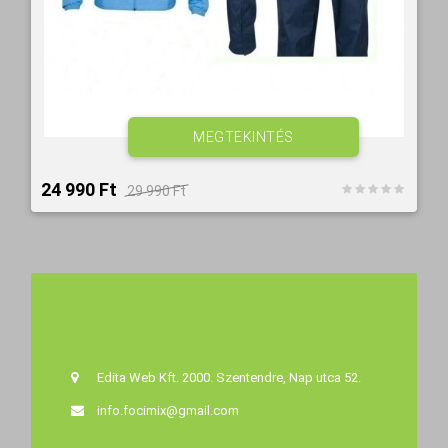
MEGTEKINTÉS
24 990 Ft‎
29 990 Ft‎
Edita Web Kft. 2000. Szentendre, Nap utca 52.
info.focimix@gmail.com