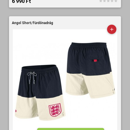
6 990 Ft‎
Angol Short/fürdőnadrág