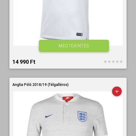
MEGTEKINTÉS
14 990 Ft‎
Anglia Póló 2018/19 (félgalléros)