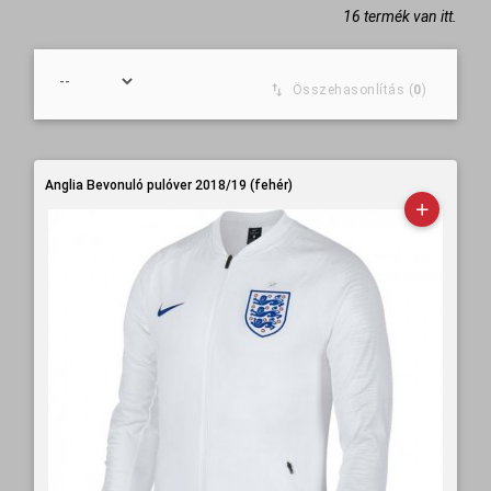
16 termék van itt.
Összehasonlítás (
0
)
Anglia Bevonuló pulóver 2018/19 (fehér)