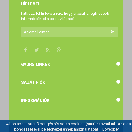
HÍRLEVÉL
Iratkozz fel hírlevelünkre, hogy értesülj a legfrissebb
információkról a sport világából.
GYORS LINKEK
SAJÁT FIÓK
INFORMÁCIÓK
A honlapon történő böngészés során cookie-t (sütit) használunk. Az oldal
böngészésével beleegyezel ennek használatába!
Bővebben