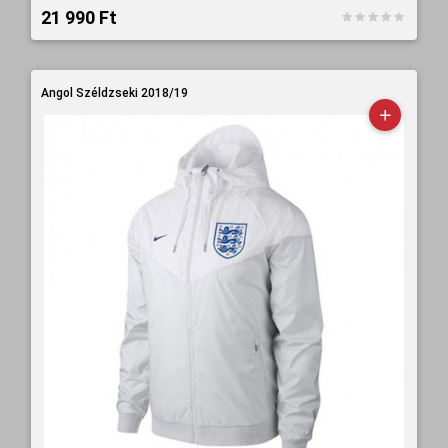
21 990 Ft‎
Angol Széldzseki 2018/19