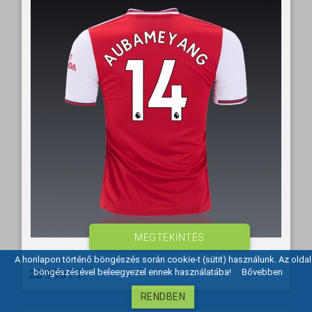
MEGTEKINTÉS
A honlapon történő böngészés során cookie-t (sütit) használunk. Az oldal
28 990 Ft‎
böngészésével beleegyezel ennek használatába!
Bővebben
RENDBEN