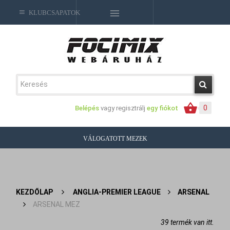
KLUBCSAPATOK
0
Belépés
vagy regisztrálj
egy fiókot
VÁLOGATOTT MEZEK
KEZDŐLAP
>
ANGLIA-PREMIER LEAGUE
>
ARSENAL
>
ARSENAL MEZ
39 termék van itt.