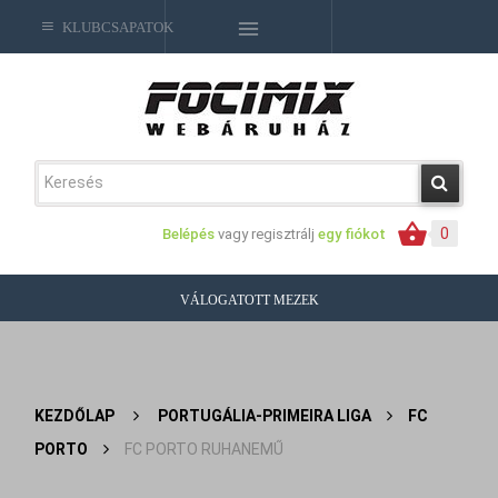
KLUBCSAPATOK
0
Belépés
vagy regisztrálj
egy fiókot
VÁLOGATOTT MEZEK
KEZDŐLAP
>
PORTUGÁLIA-PRIMEIRA LIGA
>
FC
PORTO
>
FC PORTO RUHANEMŰ