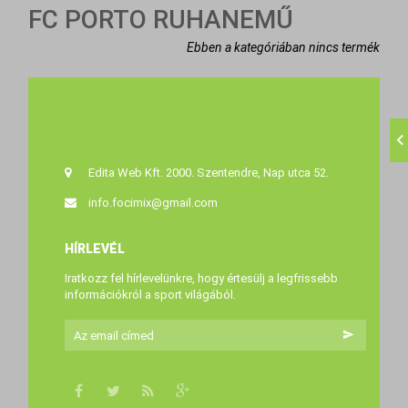
FC PORTO RUHANEMŰ
Ebben a kategóriában nincs termék
Edita Web Kft. 2000. Szentendre, Nap utca 52.
info.focimix@gmail.com
HÍRLEVÉL
Iratkozz fel hírlevelünkre, hogy értesülj a legfrissebb
információkról a sport világából.