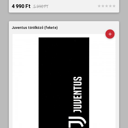
4 990 Ft‎
5 990 Ft‎
Juventus törölköző (fekete)