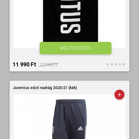
MEGTEKINTÉS
11 990 Ft‎
12 990 Ft‎
Juventus edző nadrág 2020/21 (kék)