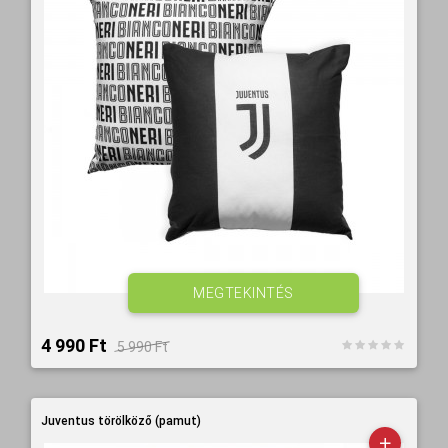
MEGTEKINTÉS
4 990 Ft‎
5 990 Ft‎
Juventus törölköző (pamut)