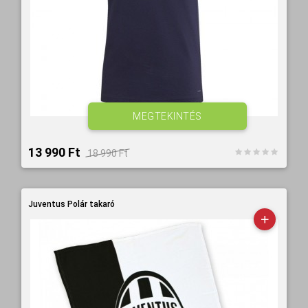
MEGTEKINTÉS
13 990 Ft‎
18 990 Ft‎
Juventus Polár takaró