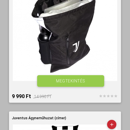
MEGTEKINTÉS
9 990 Ft‎
14 990 Ft‎
Juventus Ágyneműhuzat (címer)