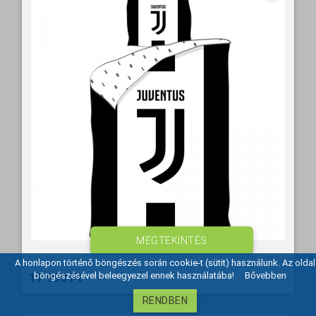
MEGTEKINTÉS
A honlapon történő böngészés során cookie-t (sütit) használunk. Az oldal
11 990 Ft‎
böngészésével beleegyezel ennek használatába!
Bővebben
RENDBEN