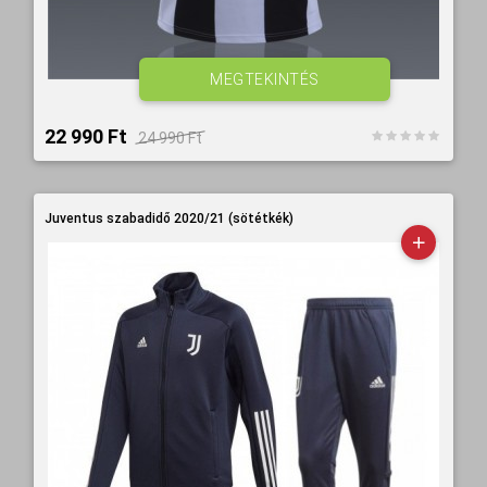
MEGTEKINTÉS
22 990 Ft‎
24 990 Ft‎
Juventus szabadidő 2020/21 (sötétkék)