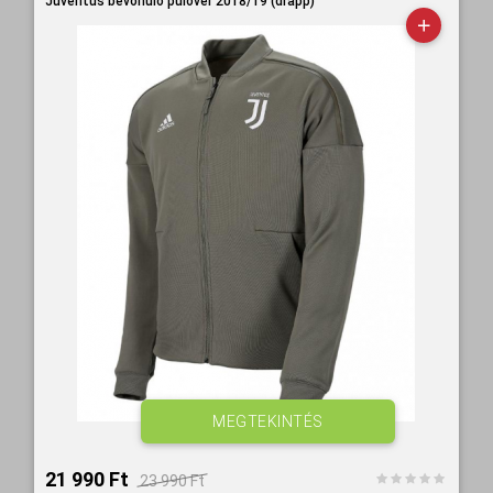
Juventus bevonuló pulóver 2018/19 (drapp)
MEGTEKINTÉS
21 990 Ft‎
23 990 Ft‎