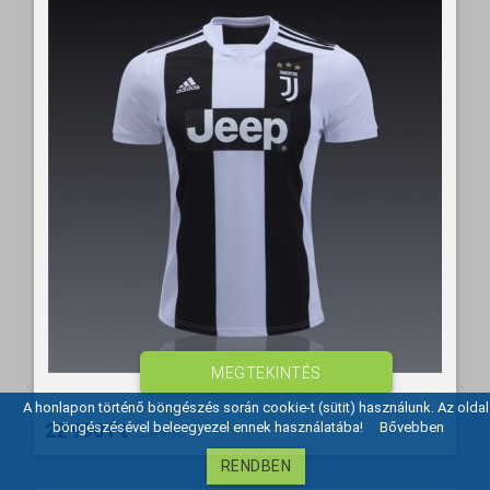
MEGTEKINTÉS
A honlapon történő böngészés során cookie-t (sütit) használunk. Az oldal
22 990 Ft‎
böngészésével beleegyezel ennek használatába!
Bővebben
24 990 Ft‎
RENDBEN