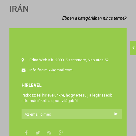
IRÁN
Ebben a kategóriában nincs termék
Edita Web Kft. 2000. Szentendre, Nap utca 52.
info.focimix@gmail.com
HÍRLEVÉL
Iratkozz fel hírlevelünkre, hogy értesülj a legfrissebb
információkról a sport világából.