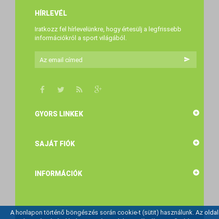
HÍRLEVÉL
Iratkozz fel hírlevelünkre, hogy értesülj a legfrissebb
információkról a sport világából.
GYORS LINKEK
SAJÁT FIÓK
INFORMÁCIÓK
A honlapon történő böngészés során cookie-t (sütit) használunk. Az oldal