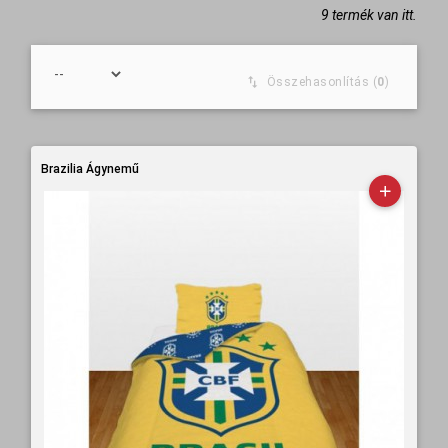
9 termék van itt.
Összehasonlítás (
0
)
Brazilia Ágynemű