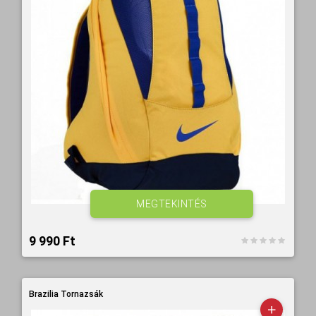
MEGTEKINTÉS
9 990 Ft‎
Brazilia Tornazsák