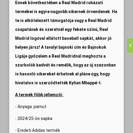
Ennek következtében a Real Madrid ruházati
termékei is egyre nagyobb sikernek örvendenek. Ha
te is elkötelezett támogatója vagy a Real Madrid
csapatának és szeretnél egy fekete színű, Real
Madrid logóval ellátott baseball sapkát, akkor jó
helyen jársz! A tavalyi bajnoki cím és Bajnokok
Ligája győzelem a Real Madridnál meghozta a
szurkolók kedvét és remélik, hogy az új szezonban
is hasonló sikereket érhetnek el pláne úgy, hogy
hivatalos is szerződtették Kylian Mbappé-t.
A termék főbb jellemzői:
- Anyaga: pamut
- 2024/25-ös sapka
- Eredeti Adidas termék