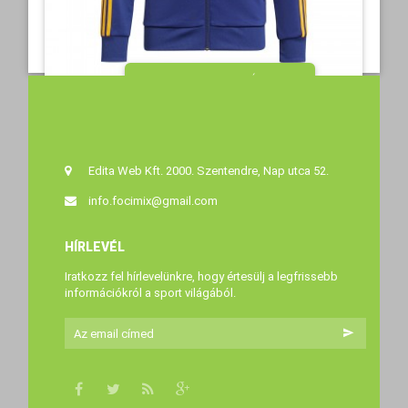
MEGTEKINTÉS
22 990 Ft‎
25
Edita Web Kft. 2000. Szentendre, Nap utca 52.
info.focimix@gmail.com
HÍRLEVÉL
Iratkozz fel hírlevelünkre, hogy értesülj a legfrissebb
információkról a sport világából.