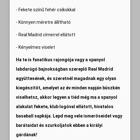
- Fekete színű fehér csíkokkal
- Könnyen méretre állítható
- Real Madrid címerrel ellátott
- Kényelmes viselet
Ha te is fanatikus rajongója vagy a spanyol
labdarúgó bajnokságban szereplő Real Madrid
együttesének, és szeretnél magadnak egy olyan
kiegészítőt, amelyet az év minden napján büszkén
viselhetsz, akkor legyen a tiéd még ma a spanyol
alakulat fekete, klub logóval ellátott, hivatalos
baseball sapkája. Lepd meg vele ismerőseidet vagy
barátaidat és szurkoljatok ebben a királyi
gárdának!