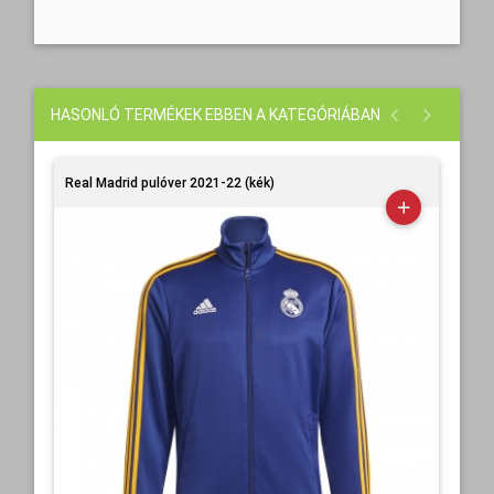
HASONLÓ TERMÉKEK EBBEN A KATEGÓRIÁBAN
Real Madrid pulóver 2021-22 (kék)
Rea