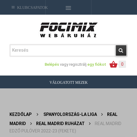
KLUBCSAPATOK
0
Belépés
vagy regisztrálj
egy fiókot
VÁLOGATOTT MEZEK
KEZDŐLAP
>
SPANYOLORSZÁG-LA LIGA
>
REAL
MADRID
>
REAL MADRID RUHÁZAT
>
REAL MADRID
EDZŐ PULÓVER 2022-23 (FEKETE)