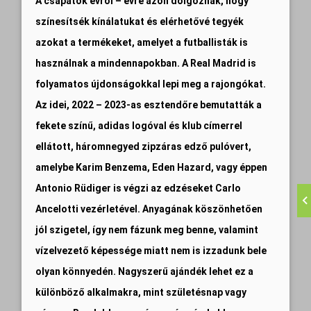
A csapatok évről – évre azon dolgoznak, hogy
színesítsék kínálatukat és elérhetővé tegyék
azokat a termékeket, amelyet a futballisták is
használnak a mindennapokban. A Real Madrid is
folyamatos újdonságokkal lepi meg a rajongókat.
Az idei, 2022 – 2023-as esztendőre bemutatták a
fekete színű, adidas logóval és klub címerrel
ellátott, háromnegyed zipzáras edző pulóvert,
amelybe Karim Benzema, Eden Hazard, vagy éppen
Antonio Rüdiger is végzi az edzéseket Carlo
Ancelotti vezérletével. Anyagának köszönhetően
jól szigetel, így nem fázunk meg benne, valamint
vízelvezető képessége miatt nem is izzadunk bele
olyan könnyedén. Nagyszerű ajándék lehet ez a
különböző alkalmakra, mint születésnap vagy