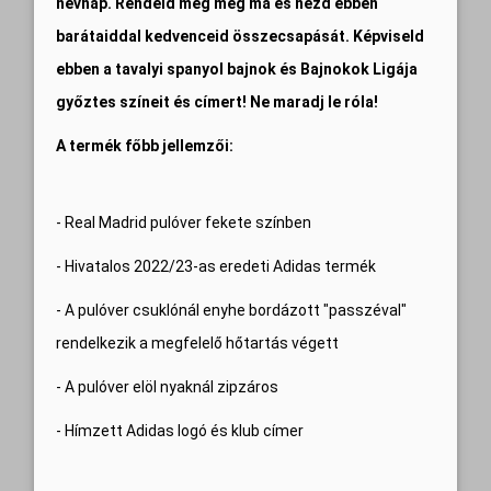
névnap. Rendeld meg még ma és nézd ebben
barátaiddal kedvenceid összecsapását. Képviseld
ebben a tavalyi spanyol bajnok és Bajnokok Ligája
győztes színeit és címert! Ne maradj le róla!
A termék főbb jellemzői:
- Real Madrid pulóver fekete színben
- Hivatalos 2022/23-as eredeti Adidas termék
- A pulóver csuklónál enyhe bordázott "passzéval"
rendelkezik a megfelelő hőtartás végett
- A pulóver elöl nyaknál zipzáros
- Hímzett Adidas logó és klub címer