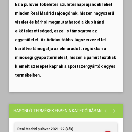
Ez a pulóver tökéletes születésnapi ajándék lehet
minden Real Madrid rajongónak, hiszen nagyszerű
viselet és bárhol megmutathatod a klub iránti
elkötelezettséged, ezzel is támogatva az
egyesületet. Az Adidas több világszervezettel
karöltve támogatja az elmaradott régiókban a
minőségi gyapottermelést, hiszen a pamut textiliák
kiemelt szerepet kapnak a sportszergyártók egyes
termékeiben.
HASONLÓ TERMÉKEK EBBEN A KATEGÓRIÁBAN
Real Madrid pulóver 2021-22 (kék)
Rea