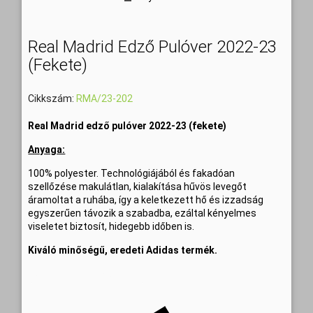
Real Madrid Edző Pulóver 2022-23
(fekete)
Cikkszám:
RMA/23-202
Real Madrid edző pulóver 2022-23 (fekete)
Anyaga:
100% polyester. Technológiájából és fakadóan
szellőzése makulátlan, kialakítása hűvös levegőt
áramoltat a ruhába, így a keletkezett hő és izzadság
egyszerűen távozik a szabadba, ezáltal kényelmes
viseletet biztosít, hidegebb időben is.
Kiváló minőségű, eredeti Adidas termék.
Szállítási idő: 6-8 munkanap