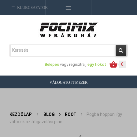
KLUBCSAPATOK
0
Belépés
vagy regisztrálj
egy fiókot
VÁLOGATOTT MEZEK
KEZDŐLAP
>
BLOG
>
ROOT
>
Pogba hoppon: így
változik az átigazolási piac.