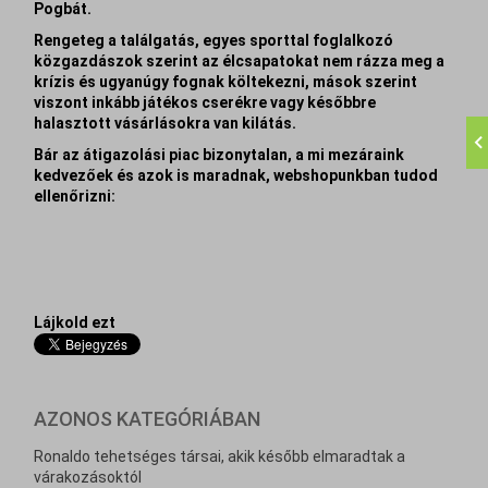
Pogbát.
Rengeteg a találgatás, egyes sporttal foglalkozó
közgazdászok szerint az élcsapatokat nem rázza meg a
krízis és ugyanúgy fognak költekezni, mások szerint
viszont inkább játékos cserékre vagy későbbre
halasztott vásárlásokra van kilátás.
Bár az átigazolási piac bizonytalan, a mi mezáraink
kedvezőek és azok is maradnak, webshopunkban tudod
ellenőrizni:
Lájkold ezt
AZONOS KATEGÓRIÁBAN
Ronaldo tehetséges társai, akik később elmaradtak a
várakozásoktól