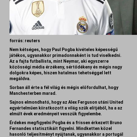
forrás: reuters
Nem kétséges, hogy Paul Pogba kivételes képességű
játékos, ugyanakkor primadonnaként is tud viselkedni.
Az a fajta futballista, mint Neymar, aki egyszerre
közösségi média érzékeny, sértődékeny és mégis nagy
dolgokra képes, hiszen hatalmas tehetséggel lett
megáldva.
Sorban áll érte a fél világ és mégis előfordulhat, hogy
Manchesterben marad.
Sajnos elmondható, hogy az Alex Ferguson utáni United
egyértelműen kiiratkozott a világ szűk elitjéből, ha a az
elmúlt évek eredményeit vesszük figyelembe.
Érdekes megfigyelni Pogba és a frissen érkezett Bruno
Fernandes statisztikáit figyelni. Mindketten közel
hasonló teljesítményt nyújtanak, ugyanakkor a portugál