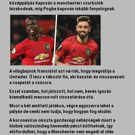
középpályás kapcsán a manchesteri szurkolók
bizakodnak, míg Pogba kapcsán inkább fanyalognak.
A világbajnok franciától azt várták, hogy megváltja a
Unitedet. Ő lesz a tékozló fiú, aki hazatér és visszavezeti
a csapatát a csúcsra.
Ezzel szemben, hol játszott, hol nem, kevés igazán
kiemelkedő meccse volt visszatérése óta.
Most a két említett játékos, végre egyszerre lehet a
pályán de senki nem tudja, hogy hogyan fog elsülni.
A koronavírus okozta gazdasági nehézségek miatt a
klubok valószínűleg kevesebb pénzt költhetnek, így
előfordulhat, hogy a Manchester nem engedi el idén