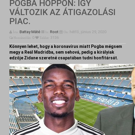
POGBA HOPPON: ÍGY
VÁLTOZIK AZ ÁTIGAZOLÁSI
PIAC.
Battay Máté
Root
hétfő,
június
29,
2020
Írta:
In:
On:
0
3136
Hozzászólás:
Találat:
Könnyen lehet, hogy a koronavírus miatt Pogba mégsem
megy a Reál Madridba, sem sehová, pedig a királyiak
edzője Zidane szeretné csapatában tudni honfitársát.