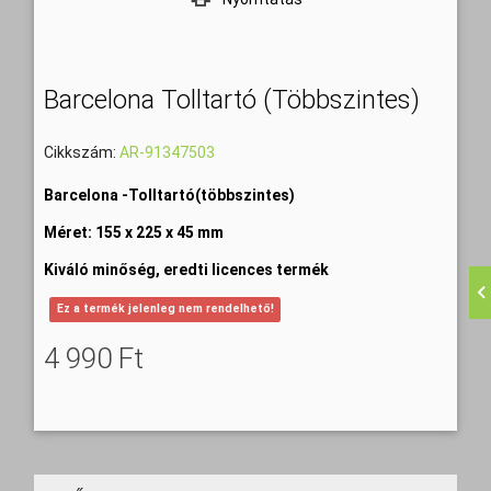
Barcelona Tolltartó (többszintes)
Cikkszám:
AR-91347503
Barcelona -Tolltartó(többszintes)
Méret: 155 x 225 x 45 mm
Kiváló minőség, eredti licences termék
Ez a termék jelenleg nem rendelhető!
4 990 Ft‎