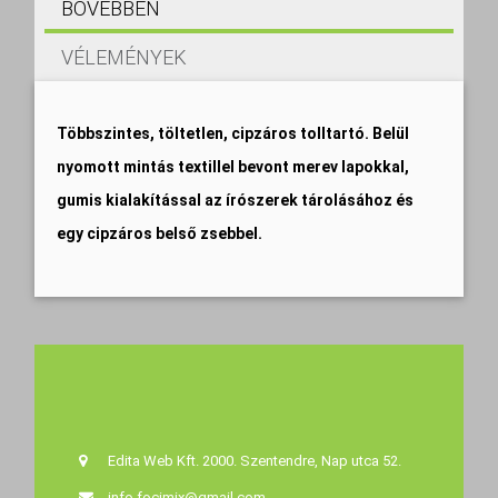
BŐVEBBEN
VÉLEMÉNYEK
Többszintes, töltetlen, cipzáros tolltartó. Belül
nyomott mintás textillel bevont merev lapokkal,
gumis kialakítással az írószerek tárolásához és
egy cipzáros belső zsebbel.
Edita Web Kft. 2000. Szentendre, Nap utca 52.
info.focimix@gmail.com