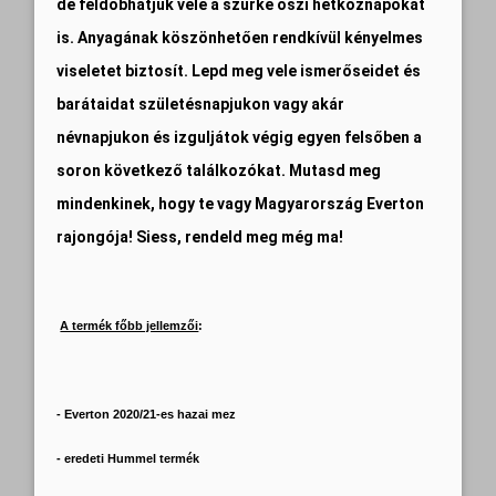
de feldobhatjuk vele a szürke őszi hétköznapokat
is. Anyagának köszönhetően rendkívül kényelmes
viseletet biztosít. Lepd meg vele ismerőseidet és
barátaidat születésnapjukon vagy akár
névnapjukon és izguljátok végig egyen felsőben a
soron következő találkozókat. Mutasd meg
mindenkinek, hogy te vagy Magyarország Everton
rajongója! Siess, rendeld meg még ma!
A termék főbb jellemzői
:
- Everton 2020/21-es hazai mez
- eredeti Hummel termék