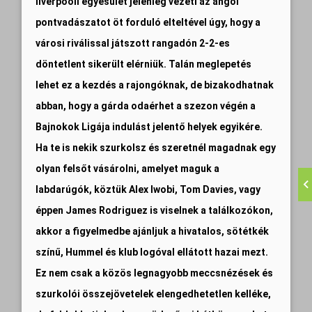
liverpooli egyesület jelenleg vezeti az angol
pontvadászatot öt forduló elteltével úgy, hogy a
városi riválissal játszott rangadón 2-2-es
döntetlent sikerült elérniük. Talán meglepetés
lehet ez a kezdés a rajongóknak, de bizakodhatnak
abban, hogy a gárda odaérhet a szezon végén a
Bajnokok Ligája indulást jelentő helyek egyikére.
Ha te is nekik szurkolsz és szeretnél magadnak egy
olyan felsőt vásárolni, amelyet maguk a
labdarúgók, köztük Alex Iwobi, Tom Davies, vagy
éppen James Rodriguez is viselnek a találkozókon,
akkor a figyelmedbe ajánljuk a hivatalos, sötétkék
színű, Hummel és klub logóval ellátott hazai mezt.
Ez nem csak a közös legnagyobb meccsnézések és
szurkolói összejövetelek elengedhetetlen kelléke,