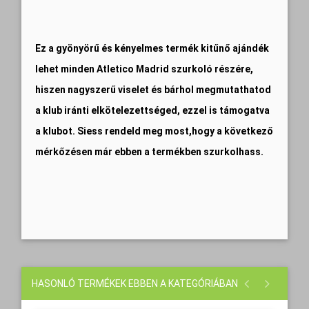
Ez a gyönyörű és kényelmes termék kitűnő ajándék
lehet minden Atletico Madrid szurkoló részére,
hiszen nagyszerű viselet és bárhol megmutathatod
a klub iránti elkötelezettséged, ezzel is támogatva
a klubot. Siess rendeld meg most,hogy a következő
mérkőzésen már ebben a termékben szurkolhass.
HASONLÓ TERMÉKEK EBBEN A KATEGÓRIÁBAN