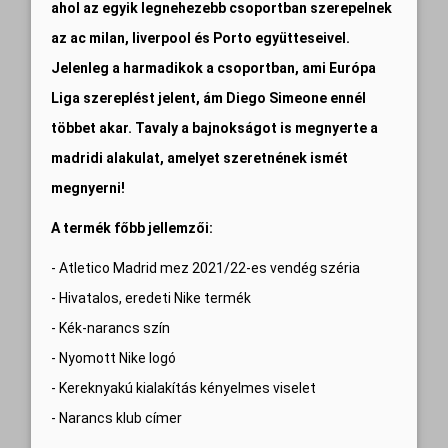
ahol az egyik legnehezebb csoportban szerepelnek
az ac milan, liverpool és Porto együtteseivel.
Jelenleg a harmadikok a csoportban, ami Európa
Liga szereplést jelent, ám Diego Simeone ennél
többet akar. Tavaly a bajnokságot is megnyerte a
madridi alakulat, amelyet szeretnének ismét
megnyerni!
A termék főbb jellemzői:
- Atletico Madrid mez 2021/22-es vendég széria
- Hivatalos, eredeti Nike termék
- Kék-narancs szín
- Nyomott Nike logó
- Kereknyakú kialakítás kényelmes viselet
- Narancs klub címer