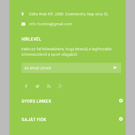
35 990 Ft‎
32
Edita Web Kft. 2000. Szentendre, Nap utca 52.
info.focimix@gmail.com
HÍRLEVÉL
Iratkozz fel hírlevelünkre, hogy értesülj a legfrissebb
információkról a sport világából.
GYORS LINKEK
SAJÁT FIÓK