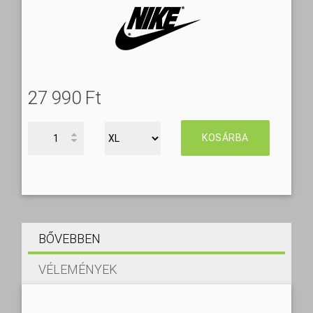
27 990 Ft‎
KOSÁRBA
BŐVEBBEN
VÉLEMÉNYEK