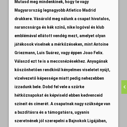
Mutasd meg mindenkinek, hogy te vagy
Magyarország legnagyobb Atletico Madrid
drukkere. Vásárold meg nálunk a csapat hivatalos,
narancssárga és kék színű, nike logóval és klub
emblémával ellátott vendég mezt, amelyet olyan
játékosok viselnek a mérkőzéseken, mint Antoine
Griezmann, Luis Suárez, vagy éppen Joao Felix.
Válaszd ezt te is a meccsnézésekhez. Anyagának
köszönhetően rendkívül kényelmes viseletet nyújt,
vízelvezető képessége miatt pedig nehezebben
izzadunk bele. Dobd fel vele a szürke
hétköznapokat és képviseld ebben kedvenceid
színeit és címerét. A csapatnak nagy szüksége van
a buzdításra és a támogatásra, ugyanis
szeretnének jól szerepelni a Bajnokok Ligájában,