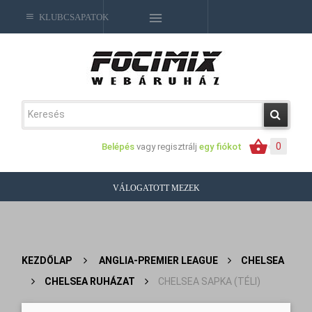
KLUBCSAPATOK
0
Belépés
vagy regisztrálj
egy fiókot
VÁLOGATOTT MEZEK
KEZDŐLAP
>
ANGLIA-PREMIER LEAGUE
>
CHELSEA
>
CHELSEA RUHÁZAT
>
CHELSEA SAPKA (TÉLI)