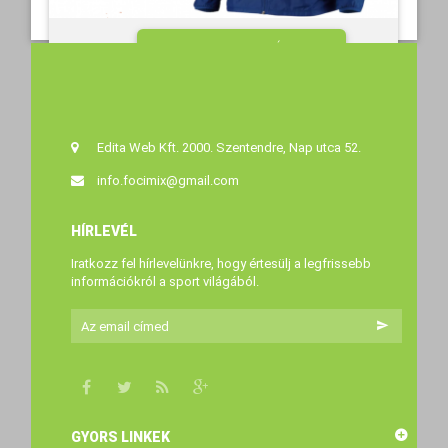
MEGTEKINTÉS
26 990 Ft‎
15
Edita Web Kft. 2000. Szentendre, Nap utca 52.
info.focimix@gmail.com
HÍRLEVÉL
Iratkozz fel hírlevelünkre, hogy értesülj a legfrissebb
információkról a sport világából.
GYORS LINKEK