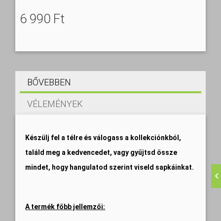
6 990 Ft‎
BŐVEBBEN
VÉLEMÉNYEK
Készülj fel a télre és válogass a kollekciónkból,
találd meg a kedvencedet, vagy gyűjtsd össze
mindet, hogy hangulatod szerint viseld sapkáinkat.
A termék főbb jellemzői: