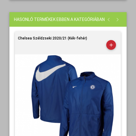
HASONLÓ TERMÉKEK EBBEN A KATEGÓRIÁBAN
Chelsea Széldzseki 2020/21 (Kék-fehér)
Che