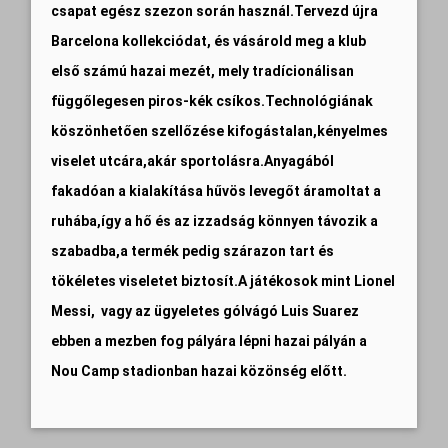
csapat egész szezon során használ.
Tervezd újra
Barcelona kollekciódat, és vásárold meg a klub
első számú hazai mezét, mely tradícionálisan
függőlegesen piros-kék csíkos
.
Technológiának
köszönhetően szellőzése kifogástalan,kényelmes
viselet utcára,akár sportolásra.Anyagából
fakadóan a kialakítása hűvös levegőt áramoltat a
ruhába,így a hő és az izzadság könnyen távozik a
szabadba,a termék pedig szárazon tart és
tökéletes viseletet biztosít.A játékosok mint Lionel
Messi, vagy az ügyeletes gólvágó Luis Suarez
ebben a mezben fog pályára lépni hazai pályán a
Nou Camp stadionban hazai közönség előtt.