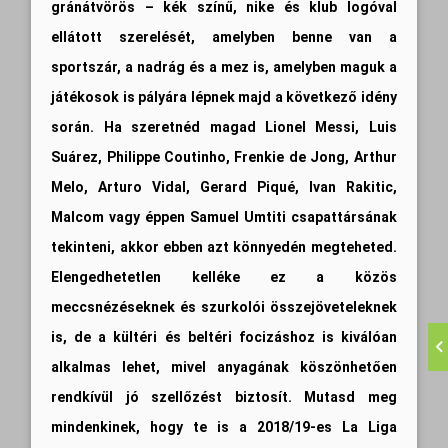
gránátvörös – kék színű, nike és klub logóval
ellátott szerelését, amelyben benne van a
sportszár, a nadrág és a mez is, amelyben maguk a
játékosok is pályára lépnek majd a következő idény
során. Ha szeretnéd magad Lionel Messi, Luis
Suárez, Philippe Coutinho, Frenkie de Jong, Arthur
Melo, Arturo Vidal, Gerard Piqué, Ivan Rakitic,
Malcom vagy éppen Samuel Umtiti csapattársának
tekinteni, akkor ebben azt könnyedén megteheted.
Elengedhetetlen kelléke ez a közös
meccsnézéseknek és szurkolói összejöveteleknek
is, de a kültéri és beltéri focizáshoz is kiválóan
alkalmas lehet, mivel anyagának köszönhetően
rendkívül jó szellőzést biztosít. Mutasd meg
mindenkinek, hogy te is a 2018/19-es La Liga