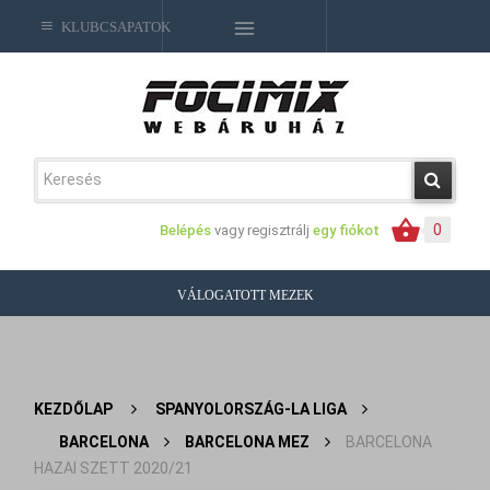
KLUBCSAPATOK
0
Belépés
vagy regisztrálj
egy fiókot
VÁLOGATOTT MEZEK
KEZDŐLAP
>
SPANYOLORSZÁG-LA LIGA
>
BARCELONA
>
BARCELONA MEZ
>
BARCELONA
HAZAI SZETT 2020/21