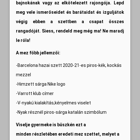
bajnokának vagy az elkötelezett rajongója. Lepd
meg vele ismerőseidet és barátaidat és izguljátok
végig ebben a szettben a csapat összes
rangadóját. Siess, rendeld meg még ma! Ne maradj
le róla!
A mez főbb jellemzői:
-Barcelona hazai szett 2020-21-es piros-kék, kockás
mezzel
-Himzett sárga Nike logo
-Varrott klub címer
-V-nyakú kialakítás,kényelmes viselet
-Nyak résznél piros-sárga katalán szimbólum
Viselje gyermeke is büszkén ezt a
minden részletében eredeti mez szettet, melyet a