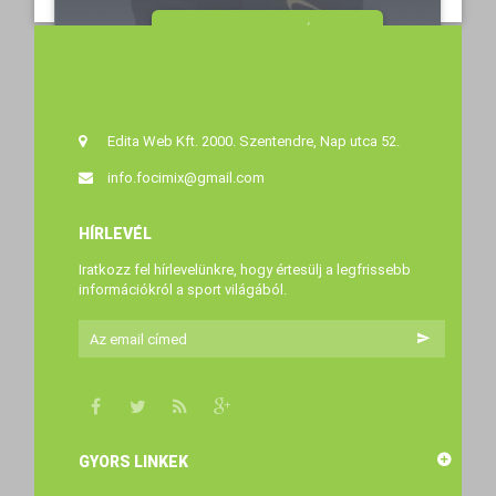
MEGTEKINTÉS
11 990 Ft‎
7 
Edita Web Kft. 2000. Szentendre, Nap utca 52.
info.focimix@gmail.com
HÍRLEVÉL
Iratkozz fel hírlevelünkre, hogy értesülj a legfrissebb
információkról a sport világából.
GYORS LINKEK