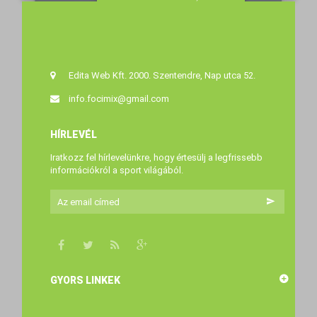
MEGTEKINTÉS
6 990 Ft‎
27
Edita Web Kft. 2000. Szentendre, Nap utca 52.
info.focimix@gmail.com
HÍRLEVÉL
Iratkozz fel hírlevelünkre, hogy értesülj a legfrissebb
információkról a sport világából.
GYORS LINKEK