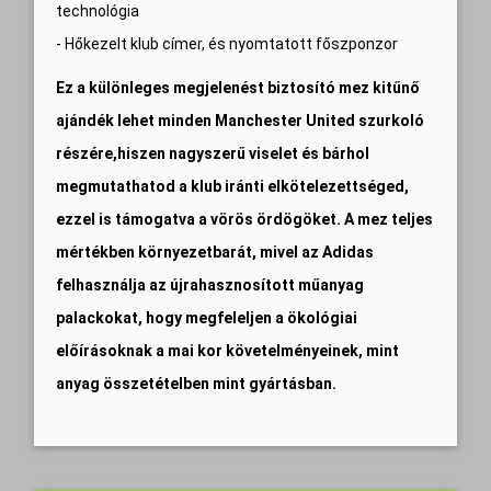
technológia
- Hőkezelt klub címer, és nyomtatott főszponzor
Ez a különleges megjelenést biztosító mez kitűnő
ajándék lehet minden Manchester United szurkoló
részére,hiszen nagyszerű viselet és bárhol
megmutathatod a klub iránti elkötelezettséged,
ezzel is támogatva a vörös ördögöket. A mez teljes
mértékben környezetbarát, mivel az Adidas
felhasználja az újrahasznosított műanyag
palackokat, hogy megfeleljen a ökológiai
előírásoknak a mai kor követelményeinek, mint
anyag összetételben mint gyártásban.